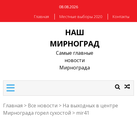
08.08.2026
Главная
Местные выборы 2020
Контакты
НАШ
МИРНОГРАД
Самые главные
новости
Мирнограда
Главная
>
Все новости
>
На выходных в центре
Мирнограда горел сухостой
>
mir41