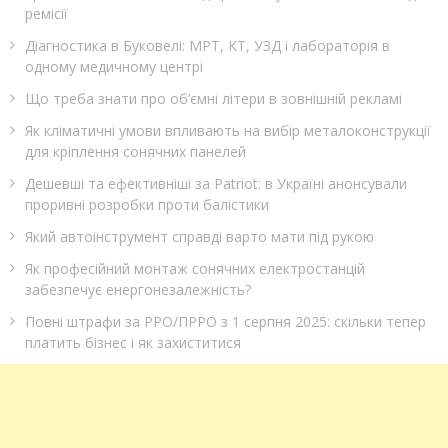
ремісії
Діагностика в Буковелі: МРТ, КТ, УЗД і лабораторія в
одному медичному центрі
Що треба знати про об’ємні літери в зовнішній рекламі
Як кліматичні умови впливають на вибір металоконструкції
для кріплення сонячних панелей
Дешевші та ефективніші за Patriot: в Україні анонсували
проривні розробки проти балістики
Який автоінструмент справді варто мати під рукою
Як професійний монтаж сонячних електростанцій
забезпечує енергонезалежність?
Повні штрафи за РРО/ПРРО з 1 серпня 2025: скільки тепер
платить бізнес і як захиститися