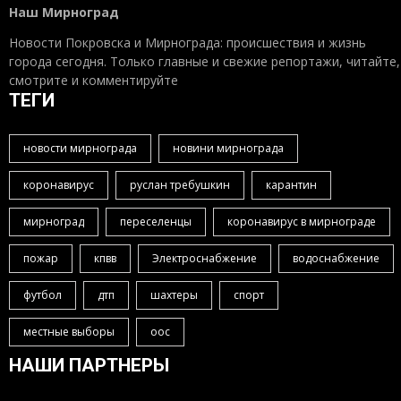
Наш Мирноград
Новости Покровска и Мирнограда: происшествия и жизнь
города сегодня. Только главные и свежие репортажи, читайте,
смотрите и комментируйте
ТЕГИ
новости мирнограда
новини мирнограда
коронавирус
руслан требушкин
карантин
мирноград
переселенцы
коронавирус в мирнограде
пожар
кпвв
Электроснабжение
водоснабжение
футбол
дтп
шахтеры
спорт
местные выборы
оос
НАШИ ПАРТНЕРЫ