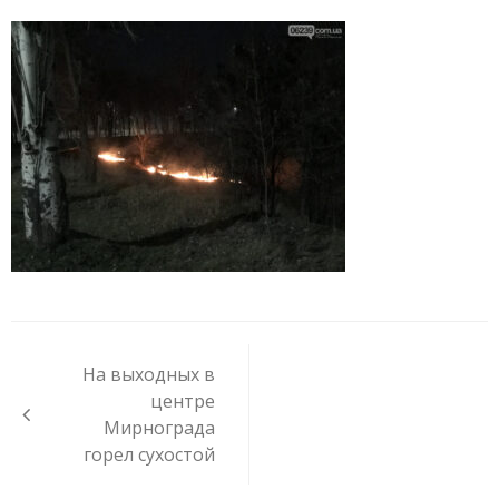
Навигация
по
На выходных в
записям
центре
Мирнограда
горел сухостой