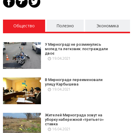
Общество
Полезно
Экономика
У Мирнограді не розминулись
мопед та легковик: постраждали
двоє
19.04.2021
В Мирнограде переименовали
улицу Карбышева
19.04.2021
Жителей Мирнограда зовут на
уборку набережной «третьего»
ставка
16.04.2021