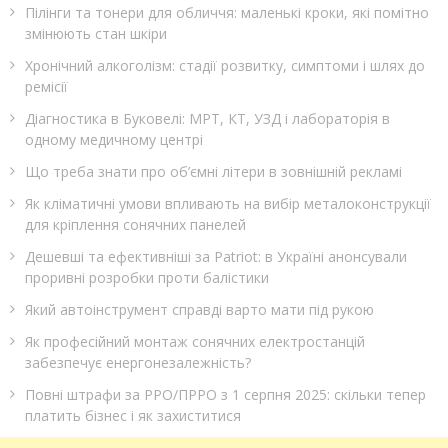
Пілінги та тонери для обличчя: маленькі кроки, які помітно
змінюють стан шкіри
Хронічний алкоголізм: стадії розвитку, симптоми і шлях до
ремісії
Діагностика в Буковелі: МРТ, КТ, УЗД і лабораторія в
одному медичному центрі
Що треба знати про об’ємні літери в зовнішній рекламі
Як кліматичні умови впливають на вибір металоконструкції
для кріплення сонячних панелей
Дешевші та ефективніші за Patriot: в Україні анонсували
проривні розробки проти балістики
Який автоінструмент справді варто мати під рукою
Як професійний монтаж сонячних електростанцій
забезпечує енергонезалежність?
Повні штрафи за РРО/ПРРО з 1 серпня 2025: скільки тепер
платить бізнес і як захиститися