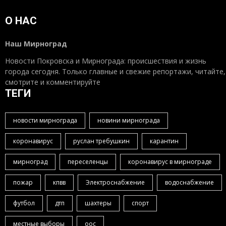
О НАС
Наш Мирноград
Новости Покровска и Мирнограда: происшествия и жизнь
города сегодня. Только главные и свежие репортажи, читайте,
смотрите и комментируйте
ТЕГИ
новости мирнограда
новини мирнограда
коронавирус
руслан требушкин
карантин
мирноград
переселенцы
коронавирус в мирнограде
пожар
кпвв
Электроснабжение
водоснабжение
футбол
дтп
шахтеры
спорт
местные выборы
оос