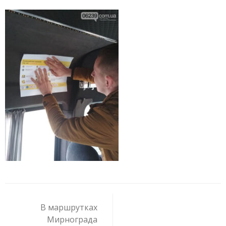
Навигация
по
В маршрутках
записям
Мирнограда