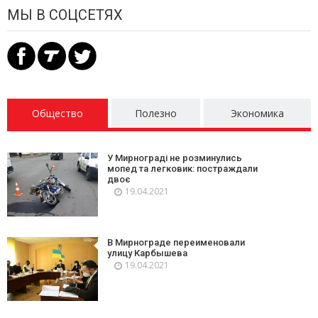
МЫ В СОЦСЕТЯХ
Общество
Полезно
Экономика
У Мирнограді не розминулись
мопед та легковик: постраждали
двоє
19.04.2021
В Мирнограде переименовали
улицу Карбышева
19.04.2021