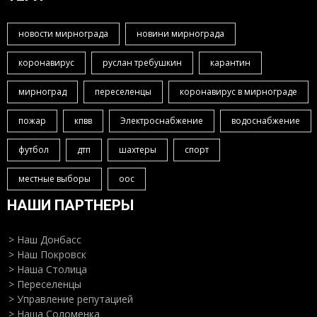
новости мирнограда
новини мирнограда
коронавирус
руслан требушкин
карантин
мирноград
переселенцы
коронавирус в мирнограде
пожар
кпвв
Электроснабжение
водоснабжение
футбол
дтп
шахтеры
спорт
местные выборы
оос
НАШИ ПАРТНЕРЫ
> Наш Донбасс
> Наш Покровск
> Наша Столица
> Переселенцы
> Управление репутацией
> Наша Соломенка