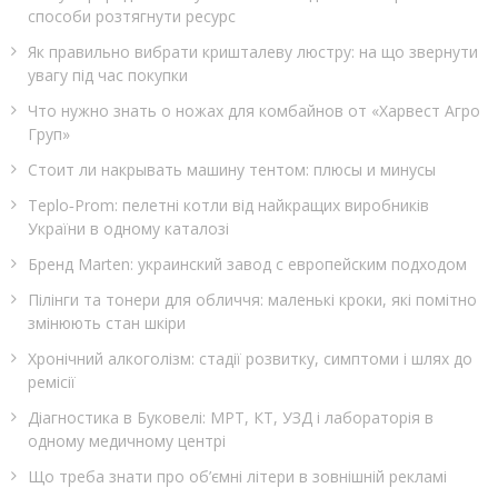
способи розтягнути ресурс
Як правильно вибрати кришталеву люстру: на що звернути
увагу під час покупки
Что нужно знать о ножах для комбайнов от «Харвест Агро
Груп»
Стоит ли накрывать машину тентом: плюсы и минусы
Teplo‑Prom: пелетні котли від найкращих виробників
України в одному каталозі
Бренд Marten: украинский завод с европейским подходом
Пілінги та тонери для обличчя: маленькі кроки, які помітно
змінюють стан шкіри
Хронічний алкоголізм: стадії розвитку, симптоми і шлях до
ремісії
Діагностика в Буковелі: МРТ, КТ, УЗД і лабораторія в
одному медичному центрі
Що треба знати про об’ємні літери в зовнішній рекламі