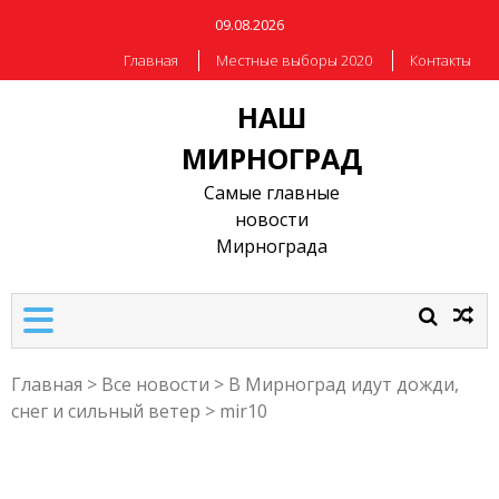
09.08.2026
Главная
Местные выборы 2020
Контакты
НАШ
МИРНОГРАД
Самые главные
новости
Мирнограда
Главная
>
Все новости
>
В Мирноград идут дожди,
снег и сильный ветер
>
mir10