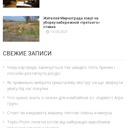
Жителей Мирнограда зовут на
уборку набережной «третьего»
ставка
16.04.2021
СВЕЖИЕ ЗАПИСИ
Чому картридж закінчується так швидко: п’ять причин і
способи розтягнути ресурс
Як правильно вибрати кришталеву люстру: на що звернути
увагу під час покупки
Что нужно знать о ножах для комбайнов от «Харвест Агро
Груп»
Стоит ли накрывать машину тентом: плюсы и минусы
Teplo‑Prom: пелетні котли від найкращих виробників
України в одному каталозі