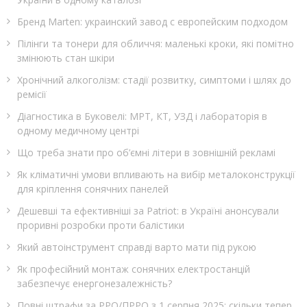
Бренд Marten: украинский завод с европейским подходом
Пілінги та тонери для обличчя: маленькі кроки, які помітно
змінюють стан шкіри
Хронічний алкоголізм: стадії розвитку, симптоми і шлях до
ремісії
Діагностика в Буковелі: МРТ, КТ, УЗД і лабораторія в
одному медичному центрі
Що треба знати про об’ємні літери в зовнішній рекламі
Як кліматичні умови впливають на вибір металоконструкції
для кріплення сонячних панелей
Дешевші та ефективніші за Patriot: в Україні анонсували
проривні розробки проти балістики
Який автоінструмент справді варто мати під рукою
Як професійний монтаж сонячних електростанцій
забезпечує енергонезалежність?
Повні штрафи за РРО/ПРРО з 1 серпня 2025: скільки тепер