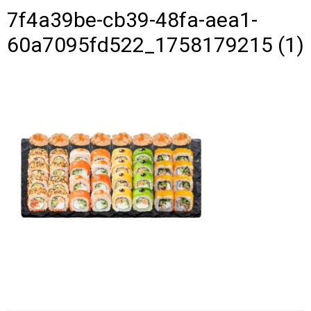
7f4a39be-cb39-48fa-aea1-
60a7095fd522_1758179215 (1)