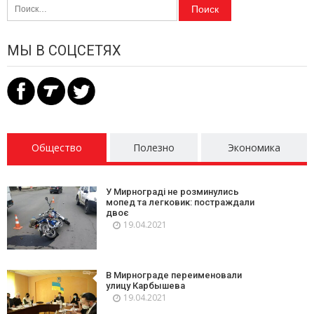
Найти:
МЫ В СОЦСЕТЯХ
Общество
Полезно
Экономика
У Мирнограді не розминулись
мопед та легковик: постраждали
двоє
19.04.2021
В Мирнограде переименовали
улицу Карбышева
19.04.2021