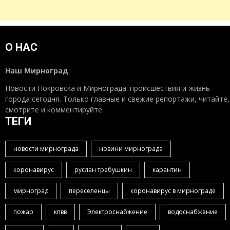
О НАС
Наш Мирноград
Новости Покровска и Мирнограда: происшествия и жизнь
города сегодня. Только главные и свежие репортажи, читайте,
смотрите и комментируйте
ТЕГИ
новости мирнограда
новини мирнограда
коронавирус
руслан требушкин
карантин
мирноград
переселенцы
коронавирус в мирнограде
пожар
кпвв
Электроснабжение
водоснабжение