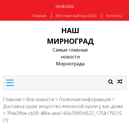
09.08.2026
Главная
Местные выборы 2020
Контакты
НАШ
МИРНОГРАД
Самые главные
новости
Мирнограда
Главная
>
Все новости
>
Полезная информация
>
Доставка суши: искусство японской кухни у вас дома
>
7f4a39be-cb39-48fa-aea1-60a7095fd522_1758179215
(1)