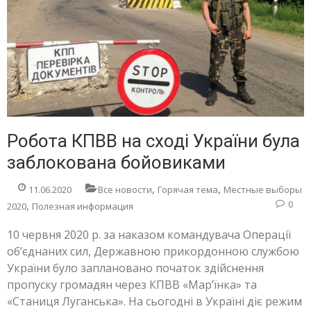
Робота КПВВ на сході України була
заблокована бойовиками
,
,
11.06.2020
Все новости
Горячая тема
Местные выборы
,
0
2020
Полезная информация
10 червня 2020 р. за наказом командувача Операції
об’єднаних сил, Державною прикордонною службою
України було заплановано початок здійснення
пропуску громадян через КПВВ «Мар’їнка» та
«Станиця Луганська». На сьогодні в Україні діє режим