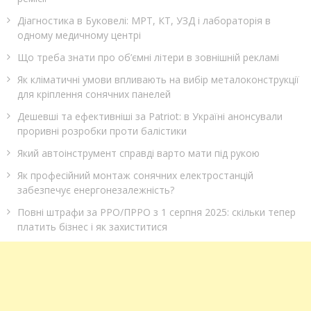
Діагностика в Буковелі: МРТ, КТ, УЗД і лабораторія в
одному медичному центрі
Що треба знати про об’ємні літери в зовнішній рекламі
Як кліматичні умови впливають на вибір металоконструкції
для кріплення сонячних панелей
Дешевші та ефективніші за Patriot: в Україні анонсували
проривні розробки проти балістики
Який автоінструмент справді варто мати під рукою
Як професійний монтаж сонячних електростанцій
забезпечує енергонезалежність?
Повні штрафи за РРО/ПРРО з 1 серпня 2025: скільки тепер
платить бізнес і як захиститися