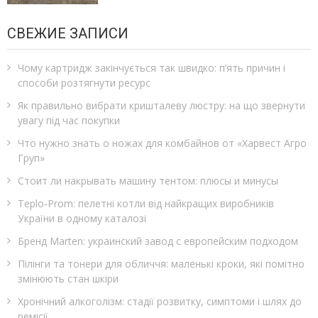
СВЕЖИЕ ЗАПИСИ
Чому картридж закінчується так швидко: п’ять причин і
способи розтягнути ресурс
Як правильно вибрати кришталеву люстру: на що звернути
увагу під час покупки
Что нужно знать о ножах для комбайнов от «Харвест Агро
Груп»
Стоит ли накрывать машину тентом: плюсы и минусы
Teplo‑Prom: пелетні котли від найкращих виробників
України в одному каталозі
Бренд Marten: украинский завод с европейским подходом
Пілінги та тонери для обличчя: маленькі кроки, які помітно
змінюють стан шкіри
Хронічний алкоголізм: стадії розвитку, симптоми і шлях до
ремісії