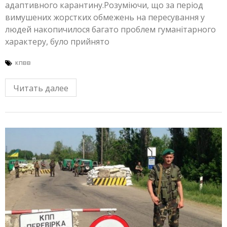
адаптивного карантину.Розуміючи, що за період
вимушених жорстких обмежень на пересування у
людей накопичилося багато проблем гуманітарного
характеру, було прийнято
кпвв
Читать далее