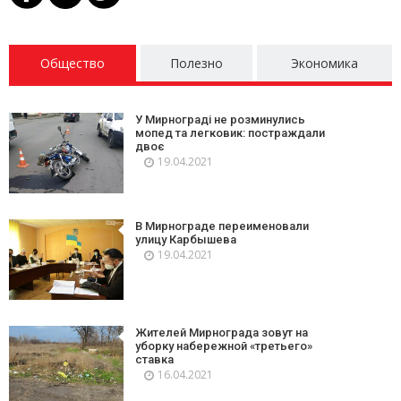
Общество
Полезно
Экономика
У Мирнограді не розминулись
мопед та легковик: постраждали
двоє
19.04.2021
В Мирнограде переименовали
улицу Карбышева
19.04.2021
Жителей Мирнограда зовут на
уборку набережной «третьего»
ставка
16.04.2021