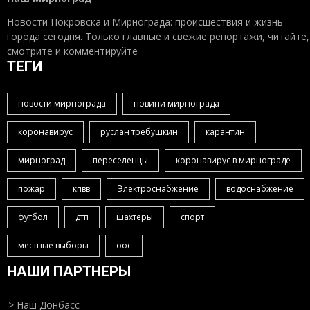
Новости Покровска и Мирнограда: происшествия и жизнь
города сегодня. Только главные и свежие репортажи, читайте,
смотрите и комментируйте
ТЕГИ
новости мирнограда
новини мирнограда
коронавирус
руслан требушкин
карантин
мирноград
переселенцы
коронавирус в мирнограде
пожар
кпвв
Электроснабжение
водоснабжение
футбол
дтп
шахтеры
спорт
местные выборы
оос
НАШИ ПАРТНЕРЫ
> Наш Донбасс