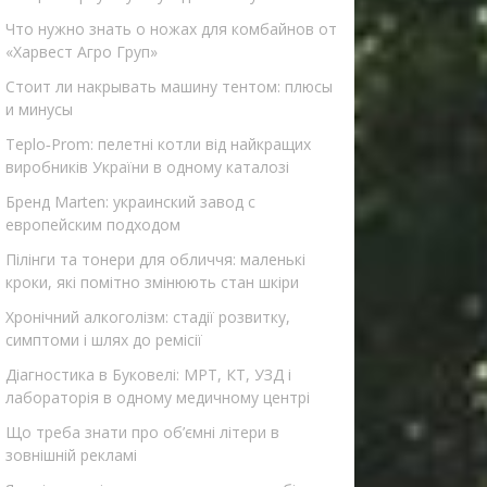
Что нужно знать о ножах для комбайнов от
«Харвест Агро Груп»
Стоит ли накрывать машину тентом: плюсы
и минусы
Teplo‑Prom: пелетні котли від найкращих
виробників України в одному каталозі
Бренд Marten: украинский завод с
европейским подходом
Пілінги та тонери для обличчя: маленькі
кроки, які помітно змінюють стан шкіри
Хронічний алкоголізм: стадії розвитку,
симптоми і шлях до ремісії
Діагностика в Буковелі: МРТ, КТ, УЗД і
лабораторія в одному медичному центрі
Що треба знати про об’ємні літери в
зовнішній рекламі