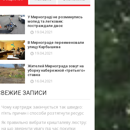
У Мирнограді не розминулись
мопед та легковик:
постраждали двоє
19.04.2021
В Мирнограде переименовали
улицу Карбышева
19.04.2021
Жителей Мирнограда зовут на
уборку набережной «третьего»
ставка
16.04.2021
СВЕЖИЕ ЗАПИСИ
Чому картридж закінчується так швидко:
п’ять причин і способи розтягнути ресурс
Як правильно вибрати кришталеву люстру:
на що звернути увагу під час покупки