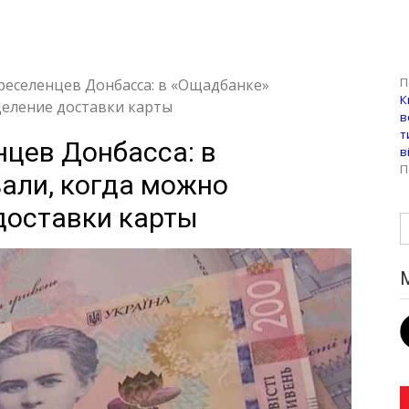
П
реселенцев Донбасса: в «Ощадбанке»
К
деление доставки карты
в
т
нцев Донбасса: в
в
П
али, когда можно
доставки карты
Н