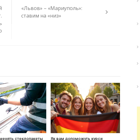
й
«Львов» – «Мариуполь»:
.
ставим на «низ»
ь
ю
 менять стеклопакеты
Як вам допоможуть курси