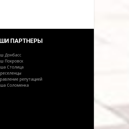
ШИ ПАРТНЕРЫ
аш Донбасс
аш Покровск
аша Столица
ереселенцы
правление репутацией
аша Соломенка