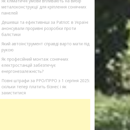
Як кліматичні умови впливають на вибір
металоконструкції для кріплення сонячних
панелей
Дешевші та ефективніші за Patriot: в Україні
анонсували проривні розробки проти
балістики
Який автоінструмент справді варто мати під
рукою
Як професійний монтаж сонячних
електростанцій забезпечує
енергонезалежність?
Повні штрафи за РРО/ПРРО з 1 серпня 2025:
скільки тепер платить бізнес і як
захиститися