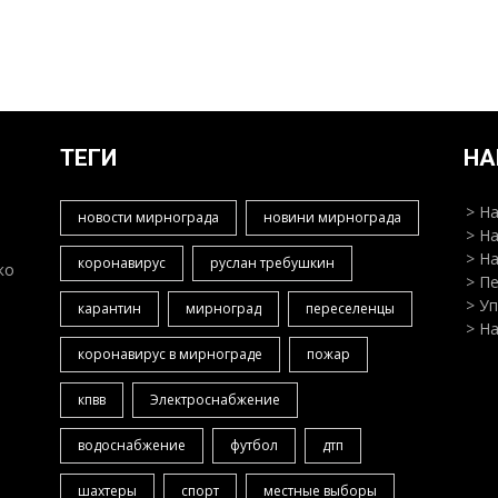
ТЕГИ
НА
> Н
новости мирнограда
новини мирнограда
> Н
> Н
коронавирус
руслан требушкин
ко
> П
> У
карантин
мирноград
переселенцы
> Н
коронавирус в мирнограде
пожар
кпвв
Электроснабжение
водоснабжение
футбол
дтп
шахтеры
спорт
местные выборы