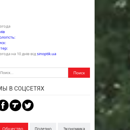
огода
иїв
ологість:
иск:
ітер:
огода на 10 днів від
sinoptik.ua
айти:
МЫ В СОЦСЕТЯХ
Общество
Полезно
Экономика