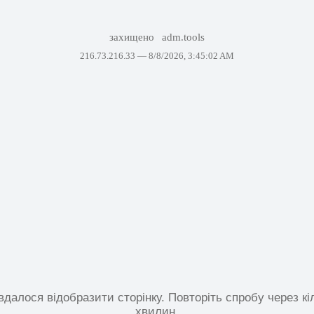
захищено
adm.tools
216.73.216.33 —
8/8/2026, 3:45:02 AM
вдалося відобразити сторінку. Повторіть спробу через кі
хвилин.