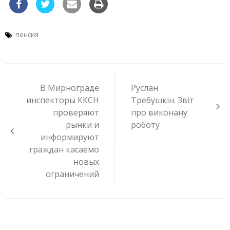
пенсия
Навигация
по
В Мирнограде
Руслан
записям
инспекторы ККСН
Требушкін. Звіт
проверяют
про виконану
рынки и
роботу
информируют
граждан касаемо
новых
ограничений