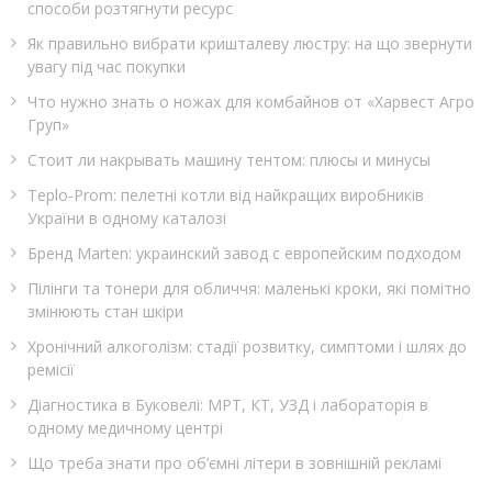
способи розтягнути ресурс
Як правильно вибрати кришталеву люстру: на що звернути
увагу під час покупки
Что нужно знать о ножах для комбайнов от «Харвест Агро
Груп»
Стоит ли накрывать машину тентом: плюсы и минусы
Teplo‑Prom: пелетні котли від найкращих виробників
України в одному каталозі
Бренд Marten: украинский завод с европейским подходом
Пілінги та тонери для обличчя: маленькі кроки, які помітно
змінюють стан шкіри
Хронічний алкоголізм: стадії розвитку, симптоми і шлях до
ремісії
Діагностика в Буковелі: МРТ, КТ, УЗД і лабораторія в
одному медичному центрі
Що треба знати про об’ємні літери в зовнішній рекламі