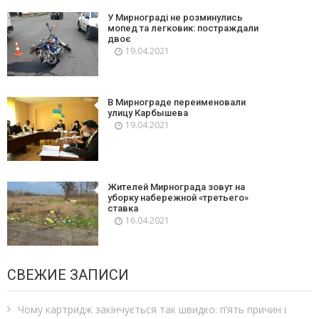
У Мирнограді не розминулись
мопед та легковик: постраждали
двоє
19.04.2021
В Мирнограде переименовали
улицу Карбышева
19.04.2021
Жителей Мирнограда зовут на
уборку набережной «третьего»
ставка
16.04.2021
СВЕЖИЕ ЗАПИСИ
Чому картридж закінчується так швидко: п’ять причин і