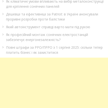
Як кліматичні умови впливають на вибір металоконструкції
для кріплення сонячних панелей
Дешевші та ефективніші за Patriot: в Україні анонсували
проривні розробки проти балістики
Який автоінструмент справді варто мати під рукою
Як професійний монтаж сонячних електростанцій
забезпечує енергонезалежність?
Повні штрафи за РРО/ПРРО з 1 серпня 2025: скільки тепер
платить бізнес і як захиститися