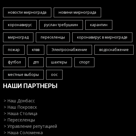
новости мирнограда
новини мирнограда
коронавирус
руслан требушкин
карантин
мирноград
переселенцы
коронавирус в мирнограде
пожар
кпвв
Электроснабжение
водоснабжение
футбол
дтп
шахтеры
спорт
местные выборы
оос
НАШИ ПАРТНЕРЫ
> Наш Донбасс
> Наш Покровск
> Наша Столица
> Переселенцы
> Управление репутацией
> Наша Соломенка