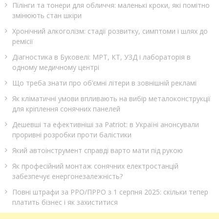
Пілінги та тонери для обличчя: маленькі кроки, які помітно
змінюють стан шкіри
Хронічний алкоголізм: стадії розвитку, симптоми і шлях до
ремісії
Діагностика в Буковелі: МРТ, КТ, УЗД і лабораторія в
одному медичному центрі
Що треба знати про об’ємні літери в зовнішній рекламі
Як кліматичні умови впливають на вибір металоконструкції
для кріплення сонячних панелей
Дешевші та ефективніші за Patriot: в Україні анонсували
проривні розробки проти балістики
Який автоінструмент справді варто мати під рукою
Як професійний монтаж сонячних електростанцій
забезпечує енергонезалежність?
Повні штрафи за РРО/ПРРО з 1 серпня 2025: скільки тепер
платить бізнес і як захиститися