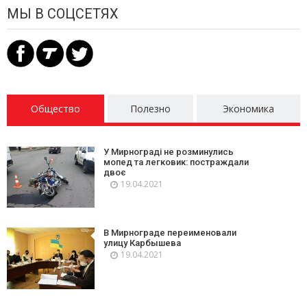
МЫ В СОЦСЕТЯХ
Общество
Полезно
Экономика
У Мирнограді не розминулись
мопед та легковик: постраждали
двоє
19.04.2021
В Мирнограде переименовали
улицу Карбышева
19.04.2021