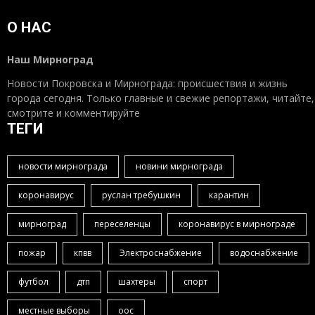
О НАС
Наш Мирноград
Новости Покровска и Мирнограда: происшествия и жизнь
города сегодня. Только главные и свежие репортажи, читайте,
смотрите и комментируйте
ТЕГИ
новости мирнограда
новини мирнограда
коронавирус
руслан требушкин
карантин
мирноград
переселенцы
коронавирус в мирнограде
пожар
кпвв
Электроснабжение
водоснабжение
футбол
дтп
шахтеры
спорт
местные выборы
оос