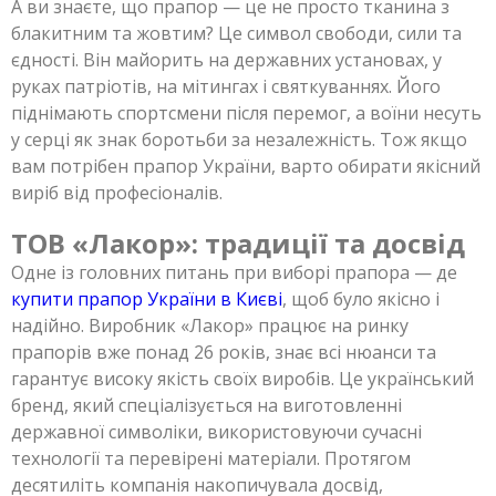
А ви знаєте, що прапор — це не просто тканина з
блакитним та жовтим? Це символ свободи, сили та
єдності. Він майорить на державних установах, у
руках патріотів, на мітингах і святкуваннях. Його
піднімають спортсмени після перемог, а воїни несуть
у серці як знак боротьби за незалежність. Тож якщо
вам потрібен прапор України, варто обирати якісний
виріб від професіоналів.
ТОВ «Лакор»: традиції та досвід
Одне із головних питань при виборі прапора — де
купити прапор України в Києві
, щоб було якісно і
надійно. Виробник «Лакор» працює на ринку
прапорів вже понад 26 років, знає всі нюанси та
гарантує високу якість своїх виробів. Це український
бренд, який спеціалізується на виготовленні
державної символіки, використовуючи сучасні
технології та перевірені матеріали. Протягом
десятиліть компанія накопичувала досвід,