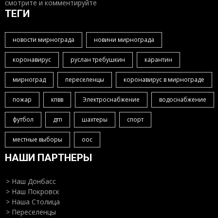
смотрите и комментируйте
ТЕГИ
новости мирнограда
новини мирнограда
коронавирус
руслан требушкин
карантин
мирноград
переселенцы
коронавирус в мирнограде
пожар
кпвв
Электроснабжение
водоснабжение
футбол
дтп
шахтеры
спорт
местные выборы
оос
НАШИ ПАРТНЕРЫ
> Наш Донбасс
> Наш Покровск
> Наша Столица
> Переселенцы