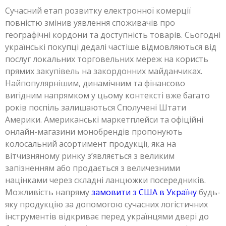
Сучасний етап розвитку електронної комерції
повністю змінив уявлення споживачів про
географічні кордони та доступність товарів. Сьогодні
українські покупці дедалі частіше відмовляються від
послуг локальних торговельних мереж на користь
прямих закупівель на закордонних майданчиках.
Найпопулярнішим, динамічним та фінансово
вигідним напрямком у цьому контексті вже багато
років поспіль залишаються Сполучені Штати
Америки. Американські маркетплейси та офіційні
онлайн-магазини монобрендів пропонують
колосальний асортимент продукції, яка на
вітчизняному ринку з’являється з великим
запізненням або продається з величезними
націнками через складні ланцюжки посередників.
Можливість напряму
замовити з США в Україну
будь-
яку продукцію за допомогою сучасних логістичних
інструментів відкриває перед українцями двері до