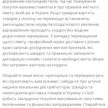
державним законодавством, під час планування
покупок важливо пам’ятати про правила митного
ліміту, який діє в Україні. Якщо сумарна вартість
товарів у посилці не перевищує встановлену
законодавством норму безподаткового ввезення,
відправлення проходить кордон без жодних
додаткових нарахувань. У випадку перевищення
цього ліміту, професійний сервіс доставки з різних
країн залучає досвідчених митних брокерів, які
допомагають швидко та правильно заповнити
декларацію онлайн і сплатити необхідні митні збори
без затримок вантажу на кордоні.
Обирайте лише якісні, оригінальні та перевірені речі,
які служитимуть вам роками, і забудьте про штучні
націнки локальних дистриб’юторів. Швидка та
налагоджена доставка товарів в Україну з США
робить закордонні покупки максимально простими,
безпечними та фінансово виправданими. Спирайтеся