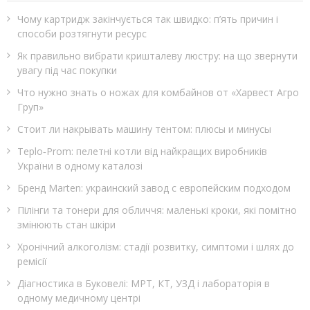
Чому картридж закінчується так швидко: п’ять причин і
способи розтягнути ресурс
Як правильно вибрати кришталеву люстру: на що звернути
увагу під час покупки
Что нужно знать о ножах для комбайнов от «Харвест Агро
Груп»
Стоит ли накрывать машину тентом: плюсы и минусы
Teplo‑Prom: пелетні котли від найкращих виробників
України в одному каталозі
Бренд Marten: украинский завод с европейским подходом
Пілінги та тонери для обличчя: маленькі кроки, які помітно
змінюють стан шкіри
Хронічний алкоголізм: стадії розвитку, симптоми і шлях до
ремісії
Діагностика в Буковелі: МРТ, КТ, УЗД і лабораторія в
одному медичному центрі