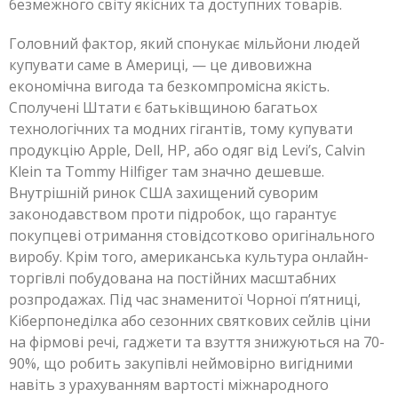
безмежного світу якісних та доступних товарів.
Головний фактор, який спонукає мільйони людей
купувати саме в Америці, — це дивовижна
економічна вигода та безкомпромісна якість.
Сполучені Штати є батьківщиною багатьох
технологічних та модних гігантів, тому купувати
продукцію Apple, Dell, HP, або одяг від Levi’s, Calvin
Klein та Tommy Hilfiger там значно дешевше.
Внутрішній ринок США захищений суворим
законодавством проти підробок, що гарантує
покупцеві отримання стовідсотково оригінального
виробу. Крім того, американська культура онлайн-
торгівлі побудована на постійних масштабних
розпродажах. Під час знаменитої Чорної п’ятниці,
Кіберпонеділка або сезонних святкових сейлів ціни
на фірмові речі, гаджети та взуття знижуються на 70-
90%, що робить закупівлі неймовірно вигідними
навіть з урахуванням вартості міжнародного