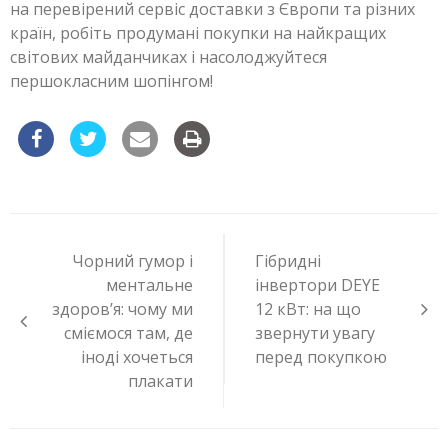
на перевірений сервіс доставки з Європи та різних
країн, робіть продумані покупки на найкращих
світових майданчиках і насолоджуйтеся
першокласним шопінгом!
Навигация
по
Чорний гумор і
Гібридні
записям
ментальне
інвертори DEYE
здоров’я: чому ми
12 кВт: на що
сміємося там, де
звернути увагу
іноді хочеться
перед покупкою
плакати