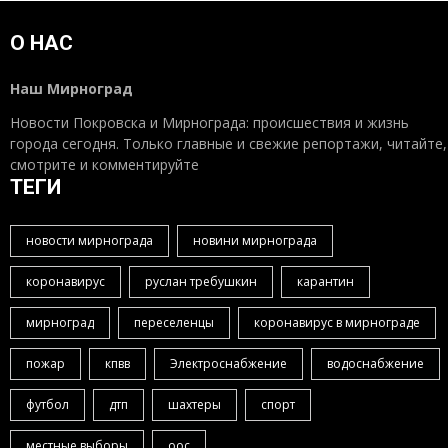
О НАС
Наш Мирноград
Новости Покровска и Мирнограда: происшествия и жизнь
города сегодня. Только главные и свежие репортажи, читайте,
смотрите и комментируйте
ТЕГИ
новости мирнограда
новини мирнограда
коронавирус
руслан требушкин
карантин
мирноград
переселенцы
коронавирус в мирнограде
пожар
кпвв
Электроснабжение
водоснабжение
футбол
дтп
шахтеры
спорт
местные выборы
оос