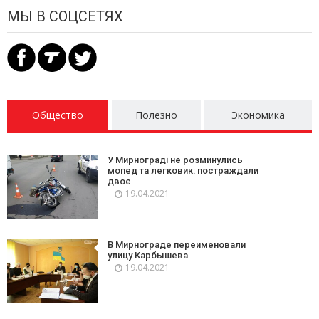
МЫ В СОЦСЕТЯХ
Общество
Полезно
Экономика
У Мирнограді не розминулись
мопед та легковик: постраждали
двоє
19.04.2021
В Мирнограде переименовали
улицу Карбышева
19.04.2021