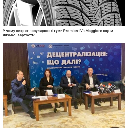
У чому секрет популярності гуми Premiorri ViaMaggiore окрім
низької вартості?