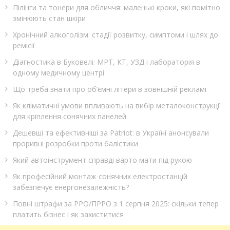
Пілінги та тонери для обличчя: маленькі кроки, які помітно
змінюють стан шкіри
Хронічний алкоголізм: стадії розвитку, симптоми і шлях до
ремісії
Діагностика в Буковелі: МРТ, КТ, УЗД і лабораторія в
одному медичному центрі
Що треба знати про об’ємні літери в зовнішній рекламі
Як кліматичні умови впливають на вибір металоконструкції
для кріплення сонячних панелей
Дешевші та ефективніші за Patriot: в Україні анонсували
проривні розробки проти балістики
Який автоінструмент справді варто мати під рукою
Як професійний монтаж сонячних електростанцій
забезпечує енергонезалежність?
Повні штрафи за РРО/ПРРО з 1 серпня 2025: скільки тепер
платить бізнес і як захиститися