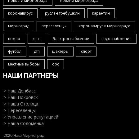
новости мирнограда
новини мирнограда
коронавирус
руслан требушкин
карантин
мирноград
переселенцы
коронавирус в мирнограде
пожар
кпвв
Электроснабжение
водоснабжение
футбол
дтп
шахтеры
спорт
местные выборы
оос
НАШИ ПАРТНЕРЫ
> Наш Донбасс
> Наш Покровск
> Наша Столица
> Переселенцы
> Управление репутацией
> Наша Соломенка
2020 Наш Мирноград