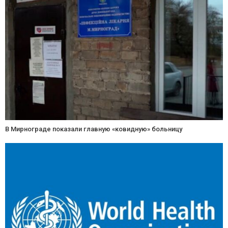
В Мирнограде показали главную «ковидную» больницу