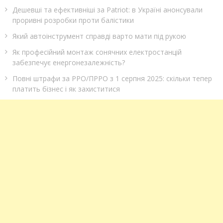
Дешевші та ефективніші за Patriot: в Україні анонсували
проривні розробки проти балістики
Який автоінструмент справді варто мати під рукою
Як професійний монтаж сонячних електростанцій
забезпечує енергонезалежність?
Повні штрафи за РРО/ПРРО з 1 серпня 2025: скільки тепер
платить бізнес і як захиститися