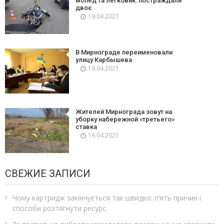
мопед та легковик: постраждали
двоє
19.04.2021
В Мирнограде переименовали
улицу Карбышева
19.04.2021
Жителей Мирнограда зовут на
уборку набережной «третьего»
ставка
16.04.2021
СВЕЖИЕ ЗАПИСИ
Чому картридж закінчується так швидко: п’ять причин і
способи розтягнути ресурс