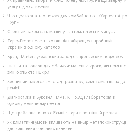
Як правильно вибрати кришталеву люстру: на що звернути
увагу під час покупки
Что нужно знать о ножах для комбайнов от «Харвест Агро
Груп»
Стоит ли накрывать машину тентом: плюсы и минусы
Teplo‑Prom: пелетні котли від найкращих виробників
України в одному каталозі
Бренд Marten: украинский завод с европейским подходом
Пілінги та тонери для обличчя: маленькі кроки, які помітно
змінюють стан шкіри
Хронічний алкоголізм: стадії розвитку, симптоми і шлях до
ремісії
Діагностика в Буковелі: МРТ, КТ, УЗД і лабораторія в
одному медичному центрі
Що треба знати про об’ємні літери в зовнішній рекламі
Як кліматичні умови впливають на вибір металоконструкції
для кріплення сонячних панелей