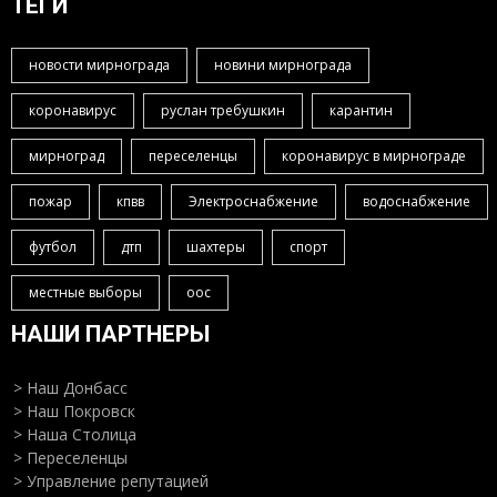
ТЕГИ
новости мирнограда
новини мирнограда
коронавирус
руслан требушкин
карантин
мирноград
переселенцы
коронавирус в мирнограде
пожар
кпвв
Электроснабжение
водоснабжение
футбол
дтп
шахтеры
спорт
местные выборы
оос
НАШИ ПАРТНЕРЫ
> Наш Донбасс
> Наш Покровск
> Наша Столица
> Переселенцы
> Управление репутацией