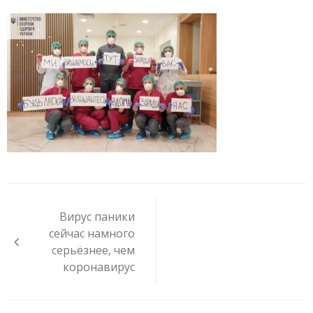
Навигация
по
Вирус паники
записям
сейчас намного
серьёзнее, чем
коронавирус