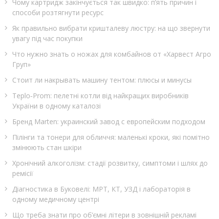
Чому картридж закінчується так швидко: п’ять причин і
способи розтягнути ресурс
Як правильно вибрати кришталеву люстру: на що звернути
увагу під час покупки
Что нужно знать о ножах для комбайнов от «Харвест Агро
Груп»
Стоит ли накрывать машину тентом: плюсы и минусы
Teplo‑Prom: пелетні котли від найкращих виробників
України в одному каталозі
Бренд Marten: украинский завод с европейским подходом
Пілінги та тонери для обличчя: маленькі кроки, які помітно
змінюють стан шкіри
Хронічний алкоголізм: стадії розвитку, симптоми і шлях до
ремісії
Діагностика в Буковелі: МРТ, КТ, УЗД і лабораторія в
одному медичному центрі
Що треба знати про об’ємні літери в зовнішній рекламі