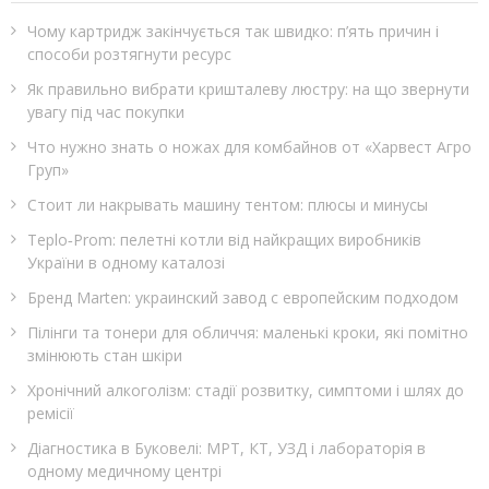
Чому картридж закінчується так швидко: п’ять причин і
способи розтягнути ресурс
Як правильно вибрати кришталеву люстру: на що звернути
увагу під час покупки
Что нужно знать о ножах для комбайнов от «Харвест Агро
Груп»
Стоит ли накрывать машину тентом: плюсы и минусы
Teplo‑Prom: пелетні котли від найкращих виробників
України в одному каталозі
Бренд Marten: украинский завод с европейским подходом
Пілінги та тонери для обличчя: маленькі кроки, які помітно
змінюють стан шкіри
Хронічний алкоголізм: стадії розвитку, симптоми і шлях до
ремісії
Діагностика в Буковелі: МРТ, КТ, УЗД і лабораторія в
одному медичному центрі