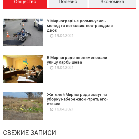
Общество
Полезно
Экономика
У Мирнограді не розминулись
мопед та легковик: постраждали
двоє
19.04.2021
В Мирнограде переименовали
улицу Карбышева
19.04.2021
Жителей Мирнограда зовут на
уборку набережной «третьего»
ставка
16.04.2021
СВЕЖИЕ ЗАПИСИ