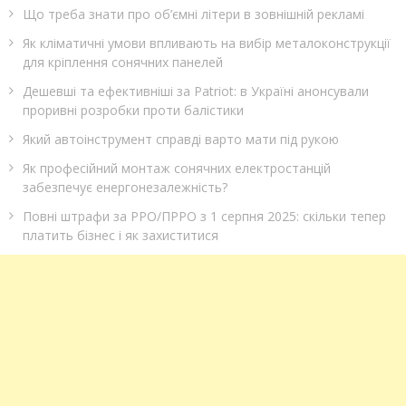
Що треба знати про об’ємні літери в зовнішній рекламі
Як кліматичні умови впливають на вибір металоконструкції
для кріплення сонячних панелей
Дешевші та ефективніші за Patriot: в Україні анонсували
проривні розробки проти балістики
Який автоінструмент справді варто мати під рукою
Як професійний монтаж сонячних електростанцій
забезпечує енергонезалежність?
Повні штрафи за РРО/ПРРО з 1 серпня 2025: скільки тепер
платить бізнес і як захиститися