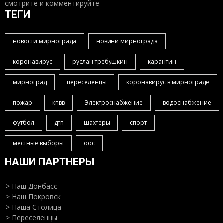
смотрите и комментируйте
ТЕГИ
новости мирнограда
новини мирнограда
коронавирус
руслан требушкин
карантин
мирноград
переселенцы
коронавирус в мирнограде
пожар
кпвв
Электроснабжение
водоснабжение
футбол
дтп
шахтеры
спорт
местные выборы
оос
НАШИ ПАРТНЕРЫ
> Наш Донбасс
> Наш Покровск
> Наша Столица
> Переселенцы