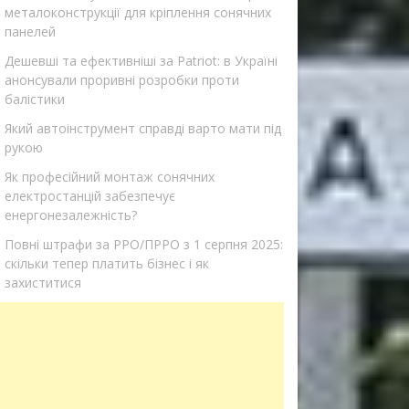
металоконструкції для кріплення сонячних
панелей
Дешевші та ефективніші за Patriot: в Україні
анонсували проривні розробки проти
балістики
Який автоінструмент справді варто мати під
рукою
Як професійний монтаж сонячних
електростанцій забезпечує
енергонезалежність?
Повні штрафи за РРО/ПРРО з 1 серпня 2025:
скільки тепер платить бізнес і як
захиститися