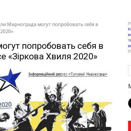
П
ли Мирнограда могут попробовать себя в
К
 2020»
в
т
огут попробовать себя в
в
П
е «Зіркова Хвиля 2020»
Н