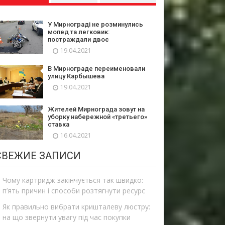
У Мирнограді не розминулись
мопед та легковик:
постраждали двоє
19.04.2021
В Мирнограде переименовали
улицу Карбышева
19.04.2021
Жителей Мирнограда зовут на
уборку набережной «третьего»
ставка
16.04.2021
СВЕЖИЕ ЗАПИСИ
Чому картридж закінчується так швидко:
п’ять причин і способи розтягнути ресурс
Як правильно вибрати кришталеву люстру:
на що звернути увагу під час покупки