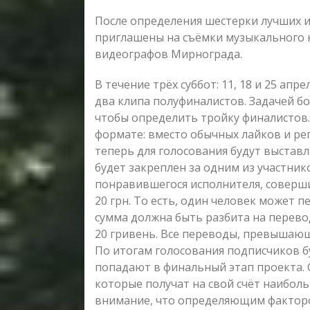
После определения шестерки лучших и
приглашены на съёмки музыкального 
видеографов Мирнограда.
В течение трёх суббот: 11, 18 и 25 ап
два клипа полуфиналистов. Задачей бо
чтобы определить тройку финалистов
формате: вместо обычных лайков и ре
теперь для голосования будут выставл
будет закреплен за одним из участнико
понравившегося исполнителя, соверши
20 грн. То есть, один человек может п
сумма должна быть разбита на перев
20 гривень. Все переводы, превышающи
По итогам голосования подписчиков б
попадают в финальный этап проекта. 
которые получат на свой счёт наибол
внимание, что определяющим фактором