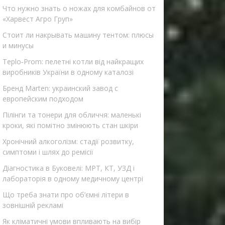
Что нужно знать о ножах для комбайнов от
«Харвест Агро Груп»
Стоит ли накрывать машину тентом: плюсы
и минусы
Teplo‑Prom: пелетні котли від найкращих
виробників України в одному каталозі
Бренд Marten: украинский завод с
европейским подходом
Пілінги та тонери для обличчя: маленькі
кроки, які помітно змінюють стан шкіри
Хронічний алкоголізм: стадії розвитку,
симптоми і шлях до ремісії
Діагностика в Буковелі: МРТ, КТ, УЗД і
лабораторія в одному медичному центрі
Що треба знати про об’ємні літери в
зовнішній рекламі
Як кліматичні умови впливають на вибір