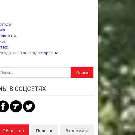
огода
иїв
ологість:
иск:
ітер:
огода на 10 днів від
sinoptik.ua
айти:
МЫ В СОЦСЕТЯХ
Общество
Полезно
Экономика