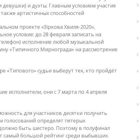
 девушки) и дуэты. Главным условием участия
а также артистичных способностей
кальном проекте «Зіркова Хвиля-2020»,
ное условие: до 28 февраля записать на
телефон) исполнение любой музыкальной
мину «Типичного Мирнограда» на рассмотрение
ре «Типового» судьи выберут тех, кто пройдёт
ие исполнители, они с 7 марта по 4 апреля
.
можность для участников десятки получить
ам голосований определят пятерых
 должно быть шестеро. Поэтому в полуфинал
дет самый большой рейтинг среди выбывших.