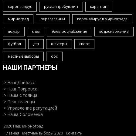
коронавирус
руслан требушкин
карантин
мирноград
переселенцы
коронавирус в мирнограде
пожар
кпвв
Электроснабжение
водоснабжение
футбол
дтп
шахтеры
спорт
местные выборы
оос
НАШИ ПАРТНЕРЫ
> Наш Донбасс
> Наш Покровск
> Наша Столица
> Переселенцы
> Управление репутацией
> Наша Соломенка
2020 Наш Мирноград
Главная
Местные выборы 2020
Контакты