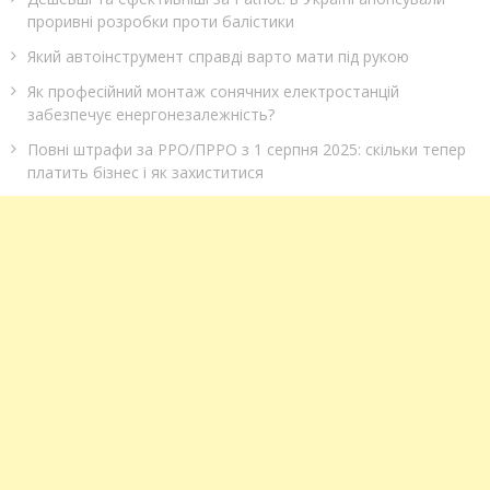
проривні розробки проти балістики
Який автоінструмент справді варто мати під рукою
Як професійний монтаж сонячних електростанцій
забезпечує енергонезалежність?
Повні штрафи за РРО/ПРРО з 1 серпня 2025: скільки тепер
платить бізнес і як захиститися