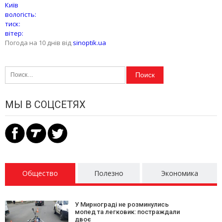
Київ
вологість:
тиск:
вітер:
Погода на 10 днів від
sinoptik.ua
Найти:
МЫ В СОЦСЕТЯХ
Общество
Полезно
Экономика
У Мирнограді не розминулись
мопед та легковик: постраждали
двоє