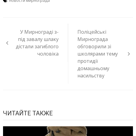
новости мирнограда
Навигация
по
У Мирнограді з-
Поліцейські
записям
під завалу шлаку
Мирнограда
дістали загиблого
обговорили зі
чоловіка
школярами тему
протидії
домашньому
насильству
ЧИТАЙТЕ ТАКЖЕ