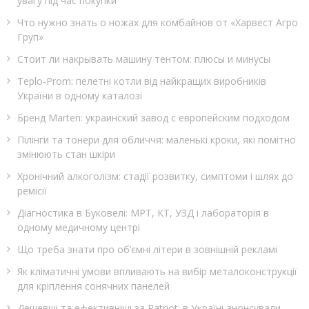
увагу під час покупки
Что нужно знать о ножах для комбайнов от «Харвест Агро
Груп»
Стоит ли накрывать машину тентом: плюсы и минусы
Teplo‑Prom: пелетні котли від найкращих виробників
України в одному каталозі
Бренд Marten: украинский завод с европейским подходом
Пілінги та тонери для обличчя: маленькі кроки, які помітно
змінюють стан шкіри
Хронічний алкоголізм: стадії розвитку, симптоми і шлях до
ремісії
Діагностика в Буковелі: МРТ, КТ, УЗД і лабораторія в
одному медичному центрі
Що треба знати про об’ємні літери в зовнішній рекламі
Як кліматичні умови впливають на вибір металоконструкції
для кріплення сонячних панелей
Дешевші та ефективніші за Patriot: в Україні анонсували