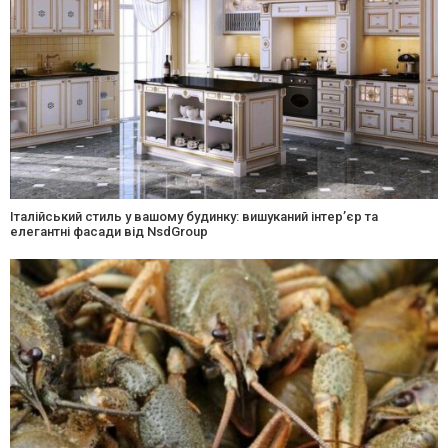
Італійський стиль у вашому будинку: вишуканий інтер’єр та
елегантні фасади від NsdGroup