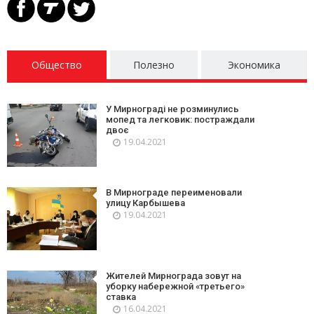
Общество
Полезно
Экономика
У Мирнограді не розминулись
мопед та легковик: постраждали
двоє
19.04.2021
В Мирнограде переименовали
улицу Карбышева
19.04.2021
Жителей Мирнограда зовут на
уборку набережной «третьего»
ставка
16.04.2021