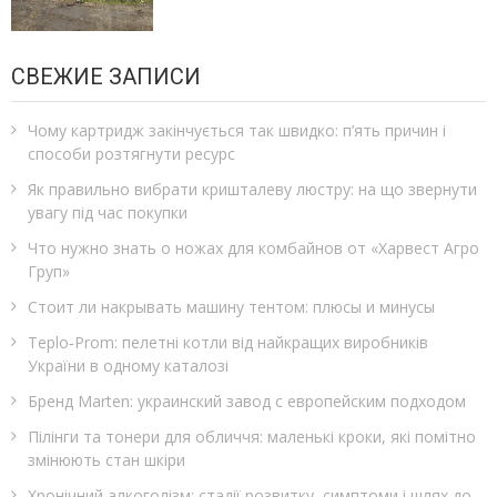
СВЕЖИЕ ЗАПИСИ
Чому картридж закінчується так швидко: п’ять причин і
способи розтягнути ресурс
Як правильно вибрати кришталеву люстру: на що звернути
увагу під час покупки
Что нужно знать о ножах для комбайнов от «Харвест Агро
Груп»
Стоит ли накрывать машину тентом: плюсы и минусы
Teplo‑Prom: пелетні котли від найкращих виробників
України в одному каталозі
Бренд Marten: украинский завод с европейским подходом
Пілінги та тонери для обличчя: маленькі кроки, які помітно
змінюють стан шкіри
Хронічний алкоголізм: стадії розвитку, симптоми і шлях до