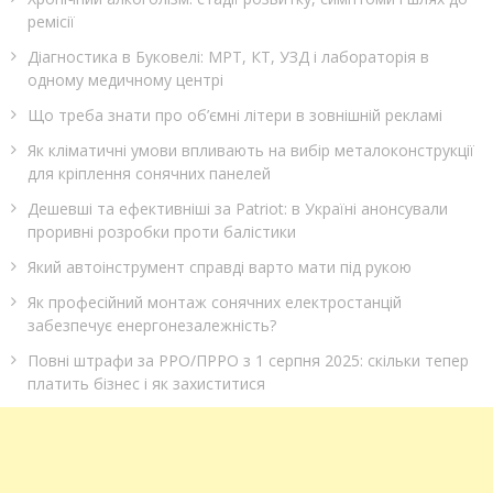
ремісії
Діагностика в Буковелі: МРТ, КТ, УЗД і лабораторія в
одному медичному центрі
Що треба знати про об’ємні літери в зовнішній рекламі
Як кліматичні умови впливають на вибір металоконструкції
для кріплення сонячних панелей
Дешевші та ефективніші за Patriot: в Україні анонсували
проривні розробки проти балістики
Який автоінструмент справді варто мати під рукою
Як професійний монтаж сонячних електростанцій
забезпечує енергонезалежність?
Повні штрафи за РРО/ПРРО з 1 серпня 2025: скільки тепер
платить бізнес і як захиститися