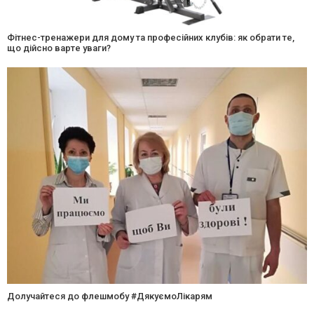
Фітнес-тренажери для дому та професійних клубів: як обрати те,
що дійсно варте уваги?
Долучайтеся до флешмобу #ДякуємоЛікарям