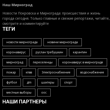
Наш Мирноград
Новости Покровска и Мирнограда: происшествия и жизнь
города сегодня. Только главные и свежие репортажи, читайте,
смотрите и комментируйте
ТЕГИ
новости мирнограда
новини мирнограда
коронавирус
руслан требушкин
карантин
мирноград
переселенцы
коронавирус в мирнограде
пожар
кпвв
Электроснабжение
водоснабжение
футбол
дтп
шахтеры
спорт
местные выборы
оос
НАШИ ПАРТНЕРЫ