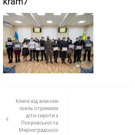
kram7
Навигация
по
Ключі від власних
записям
осель отримали
діти-сироти з
Покровської та
Мирноградської