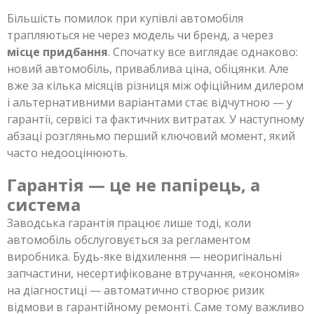
Більшість помилок при купівлі автомобіля
трапляються не через модель чи бренд, а через
місце придбання
. Спочатку все виглядає однаково:
новий автомобіль, приваблива ціна, обіцянки. Але
вже за кілька місяців різниця між офіційним дилером
і альтернативними варіантами стає відчутною — у
гарантії, сервісі та фактичних витратах. У наступному
абзаці розгляньмо перший ключовий момент, який
часто недооцінюють.
Гарантія — це не папірець, а
система
Заводська гарантія працює лише тоді, коли
автомобіль обслуговується за регламентом
виробника. Будь-яке відхилення — неоригінальні
запчастини, несертифіковане втручання, «економія»
на діагностиці — автоматично створює ризик
відмови в гарантійному ремонті. Саме тому важливо