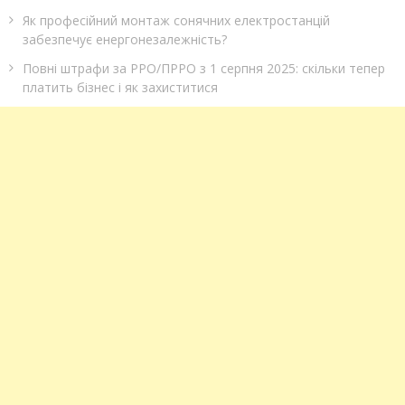
Як професійний монтаж сонячних електростанцій
забезпечує енергонезалежність?
Повні штрафи за РРО/ПРРО з 1 серпня 2025: скільки тепер
платить бізнес і як захиститися