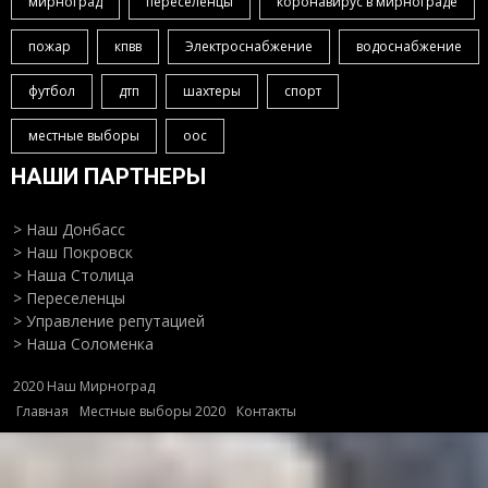
мирноград
переселенцы
коронавирус в мирнограде
пожар
кпвв
Электроснабжение
водоснабжение
футбол
дтп
шахтеры
спорт
местные выборы
оос
НАШИ ПАРТНЕРЫ
> Наш Донбасс
> Наш Покровск
> Наша Столица
> Переселенцы
> Управление репутацией
> Наша Соломенка
2020 Наш Мирноград
Главная
Местные выборы 2020
Контакты