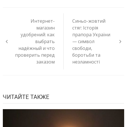
Навигация
по
Интернет-
Синьо-жовтий
записям
магазин
стяг: Історія
удобрений: как
прапора України
выбрать
— символ
надёжный и что
свободи,
проверить перед
боротьби та
заказом
незламності
ЧИТАЙТЕ ТАКЖЕ