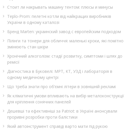
Стоит ли накрывать машину тентом: плюсы и минусы
Teplo‑Prom: пелетні котли від найкращих виробників
України в одному каталозі
Бренд Marten: украинский завод с европейским подходом
Пілінги та тонери для обличчя: маленькі кроки, які помітно
змінюють стан шкіри
Хронічний алкоголізм: стадії розвитку, симптоми і шлях до
ремісії
Діагностика в Буковелі: МРТ, КТ, УЗД і лабораторія в
одному медичному центрі
Що треба знати про об’ємні літери в зовнішній рекламі
Як кліматичні умови впливають на вибір металоконструкції
для кріплення сонячних панелей
Дешевші та ефективніші за Patriot: в Україні анонсували
проривні розробки проти балістики
Який автоінструмент справді варто мати під рукою