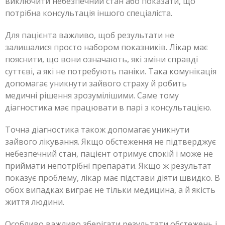
виключити небезпечний стан або показати, що
потрібна консультація іншого спеціаліста.
Для пацієнта важливо, щоб результати не
залишалися просто набором показників. Лікар має
пояснити, що вони означають, які зміни справді
суттєві, а які не потребують паніки. Така комунікація
допомагає уникнути зайвого страху й робить
медичні рішення зрозумілішими. Саме тому
діагностика має працювати в парі з консультацією.
Точна діагностика також допомагає уникнути
зайвого лікування. Якщо обстеження не підтверджує
небезпечний стан, пацієнт отримує спокій і може не
приймати непотрібні препарати. Якщо ж результат
показує проблему, лікар має підстави діяти швидко. В
обох випадках виграє не тільки медицина, а й якість
життя людини.
Особливо важливо зберігати результати обстежень і