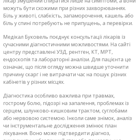
лікар змушений спиратися лише на симптоми, а вони
можуть бути схожими при різних захворюваннях.
Біль у животі, слабкість, запаморочення, кашель або
біль у спині потребують не припущень, а перевірки.
Медікал Буковель поєднує консультації лікарів із
сучасними діагностичними можливостями. На сайті
центру представлені УЗД, рентген, КТ, МРТ,
ендоскопія та лабораторні аналізи. Для пацієнта це
означає, що після огляду можна швидше уточнити
причину скарг і не витрачати час на пошук різних
кабінетів у різних місцях.
Діагностика особливо важлива при травмах,
гострому болю, підозрі на запалення, проблемах із
серцем, шлунково-кишковим трактом, суглобами
або нервовою системою. Інколи саме знімок, аналіз
чи інструментальне дослідження змінює план
лікування. Воно може підтвердити діагноз,