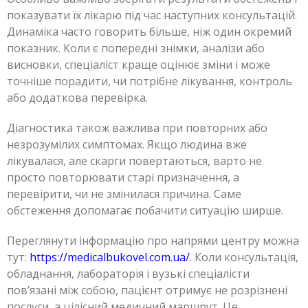
показувати їх лікарю під час наступних консультацій.
Динаміка часто говорить більше, ніж один окремий
показник. Коли є попередні знімки, аналізи або
висновки, спеціаліст краще оцінює зміни і може
точніше порадити, чи потрібне лікування, контроль
або додаткова перевірка.
Діагностика також важлива при повторних або
незрозумілих симптомах. Якщо людина вже
лікувалася, але скарги повертаються, варто не
просто повторювати старі призначення, а
перевірити, чи не змінилася причина. Саме
обстеження допомагає побачити ситуацію ширше.
Переглянути інформацію про напрями центру можна
тут:
https://medicalbukovel.com.ua/
. Коли консультація,
обладнання, лабораторія і вузькі спеціалісти
пов’язані між собою, пацієнт отримує не розрізнені
послуги, а цілісний медичний маршрут. Це