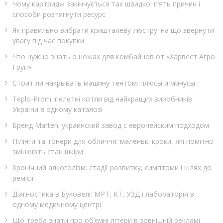
Чому картридж закінчується так швидко: п’ять причин і
способи розтягнути ресурс
Як правильно вибрати кришталеву люстру: на що звернути
увагу під час покупки
Что нужно знать о ножах для комбайнов от «Харвест Агро
Груп»
Стоит ли накрывать машину тентом: плюсы и минусы
Teplo‑Prom: пелетні котли від найкращих виробників
України в одному каталозі
Бренд Marten: украинский завод с европейским подходом
Пілінги та тонери для обличчя: маленькі кроки, які помітно
змінюють стан шкіри
Хронічний алкоголізм: стадії розвитку, симптоми і шлях до
ремісії
Діагностика в Буковелі: МРТ, КТ, УЗД і лабораторія в
одному медичному центрі
Що треба знати про об’ємні літери в зовнішній рекламі