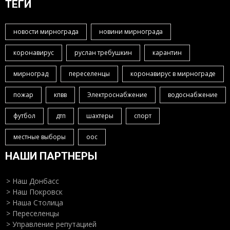
ТЕГИ
новости мирнограда
новини мирнограда
коронавирус
руслан требушкин
карантин
мирноград
переселенцы
коронавирус в мирнограде
пожар
кпвв
Электроснабжение
водоснабжение
футбол
дтп
шахтеры
спорт
местные выборы
оос
НАШИ ПАРТНЕРЫ
> Наш Донбасс
> Наш Покровск
> Наша Столица
> Переселенцы
> Управление репутацией