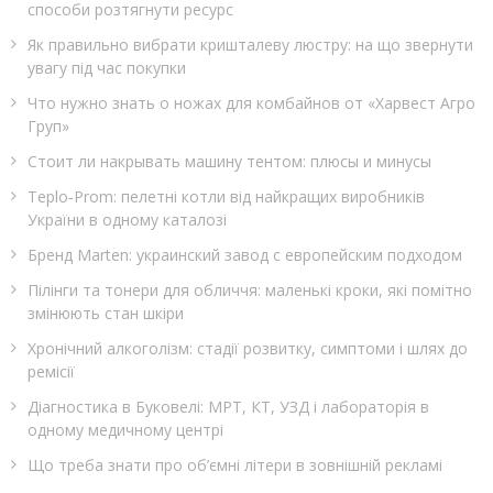
способи розтягнути ресурс
Як правильно вибрати кришталеву люстру: на що звернути
увагу під час покупки
Что нужно знать о ножах для комбайнов от «Харвест Агро
Груп»
Стоит ли накрывать машину тентом: плюсы и минусы
Teplo‑Prom: пелетні котли від найкращих виробників
України в одному каталозі
Бренд Marten: украинский завод с европейским подходом
Пілінги та тонери для обличчя: маленькі кроки, які помітно
змінюють стан шкіри
Хронічний алкоголізм: стадії розвитку, симптоми і шлях до
ремісії
Діагностика в Буковелі: МРТ, КТ, УЗД і лабораторія в
одному медичному центрі
Що треба знати про об’ємні літери в зовнішній рекламі