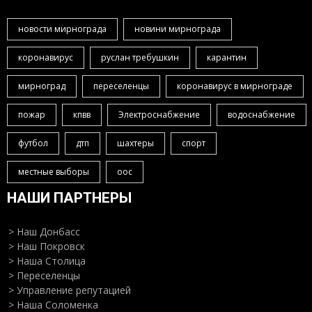
новости мирнограда
новини мирнограда
коронавирус
руслан требушкин
карантин
мирноград
переселенцы
коронавирус в мирнограде
пожар
кпвв
Электроснабжение
водоснабжение
футбол
дтп
шахтеры
спорт
местные выборы
оос
НАШИ ПАРТНЕРЫ
> Наш Донбасс
> Наш Покровск
> Наша Столица
> Переселенцы
> Управление репутацией
> Наша Соломенка