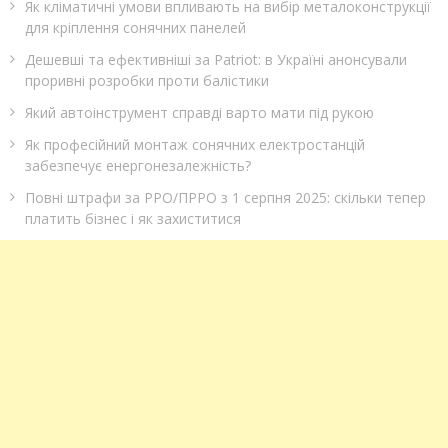
Як кліматичні умови впливають на вибір металоконструкції
для кріплення сонячних панелей
Дешевші та ефективніші за Patriot: в Україні анонсували
проривні розробки проти балістики
Який автоінструмент справді варто мати під рукою
Як професійний монтаж сонячних електростанцій
забезпечує енергонезалежність?
Повні штрафи за РРО/ПРРО з 1 серпня 2025: скільки тепер
платить бізнес і як захиститися