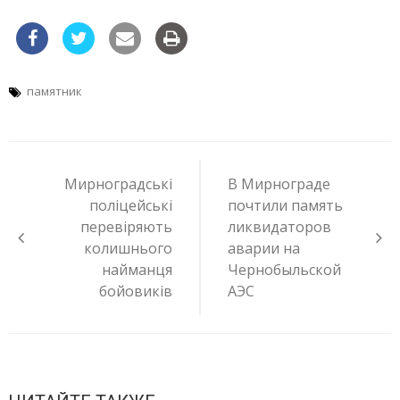
памятник
Навигация
по
Мирноградські
В Мирнограде
записям
поліцейські
почтили память
перевіряють
ликвидаторов
колишнього
аварии на
найманця
Чернобыльской
бойовиків
АЭС