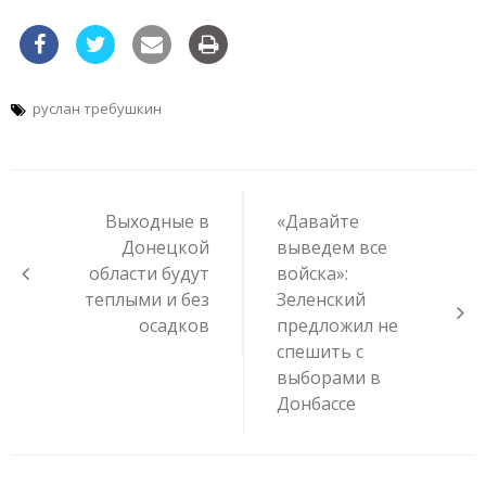
руслан требушкин
Навигация
по
Выходные в
«Давайте
записям
Донецкой
выведем все
области будут
войска»:
теплыми и без
Зеленский
осадков
предложил не
спешить с
выборами в
Донбассе