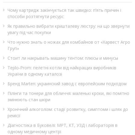
Чому картридж закінчується так швидко: п’ять причин і
способи розтягнути ресурс
Як правильно вибрати кришталеву люстру: на що звернути
увагу під час покупки
Что нужно знать о ножах для комбайнов от «Харвест Агро
Груп»
Стоит ли накрывать машину тентом: плюсы и минусы
Teplo‑Prom: пелетні котли від найкращих виробників
України в одному каталозі
Бренд Marten: украинский завод с европейским подходом
Пілінги та тонери для обличчя: маленькі кроки, які помітно
змінюють стан шкіри
Хронічний алкоголізм: стадії розвитку, симптоми і шлях до
ремісії
Діагностика в Буковелі: МРТ, КТ, УЗД і лабораторія в
одному медичному центрі