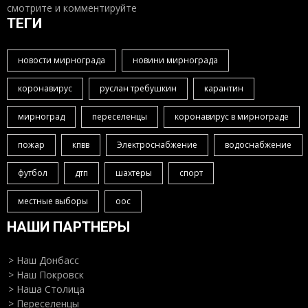
смотрите и комментируйте
ТЕГИ
новости мирнограда
новини мирнограда
коронавирус
руслан требушкин
карантин
мирноград
переселенцы
коронавирус в мирнограде
пожар
кпвв
Электроснабжение
водоснабжение
футбол
дтп
шахтеры
спорт
местные выборы
оос
НАШИ ПАРТНЕРЫ
> Наш Донбасс
> Наш Покровск
> Наша Столица
> Переселенцы