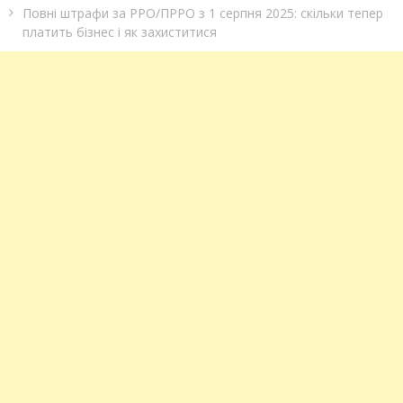
Повні штрафи за РРО/ПРРО з 1 серпня 2025: скільки тепер
платить бізнес і як захиститися