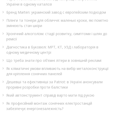
України в одному каталозі
Бренд Marten: украинский завод с европейским подходом
Пілінги та тонери для обличчя: маленькі кроки, які помітно
змінюють стан шкіри
Хронічний алкоголізм: стадії розвитку, симптоми і шлях до
ремісії
Діагностика в Буковелі: МРТ, КТ, УЗД і лабораторія в
одному медичному центрі
Що треба знати про об’ємні літери в зовнішній рекламі
Як кліматичні умови впливають на вибір металоконструкції
для кріплення сонячних панелей
Дешевші та ефективніші за Patriot: в Україні анонсували
проривні розробки проти балістики
Який автоінструмент справді варто мати під рукою
Як професійний монтаж сонячних електростанцій
забезпечує енергонезалежність?