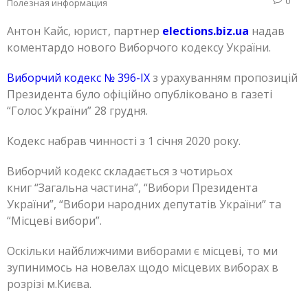
0
Полезная информация
Антон Кайс, юрист, партнер
elections.biz.ua
надав
коментардо нового Виборчого кодексу України.
Виборчий кодекс № 396-IX
з урахуванням пропозицій
Президента було офіційно опубліковано в газеті
“Голос України” 28 грудня.
Кодекс набрав чинності з 1 січня 2020 року.
Виборчий кодекс складається з чотирьох
книг “Загальна частина”, “Вибори Президента
України”, “Вибори народних депутатів України” та
“Місцеві вибори”.
Оскільки найближчими виборами є місцеві, то ми
зупинимось на новелах щодо місцевих виборах в
розрізі м.Києва.