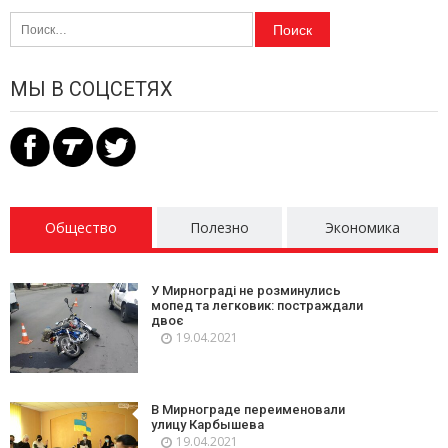
Найти:
МЫ В СОЦСЕТЯХ
Общество
Полезно
Экономика
У Мирнограді не розминулись
мопед та легковик: постраждали
двоє
19.04.2021
В Мирнограде переименовали
улицу Карбышева
19.04.2021