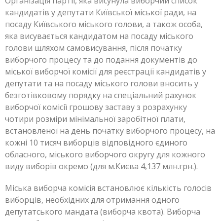
Організація партії, яка висунула виборчий список
кандидатів у депутати Київської міської ради, на
посаду Київського міського голови, а також особа,
яка висувається кандидатом на посаду міського
голови шляхом самовисування, після початку
виборчого процесу та до подання документів до
міської виборчої комісії для реєстрації кандидатів у
депутати та на посаду міського голови вносить у
безготівковому порядку на спеціальний рахунок
виборчої комісії грошову заставу з розрахунку
чотири розміри мінімальної заробітної плати,
встановленої на день початку виборчого процесу, на
кожні 10 тисяч виборців відповідного єдиного
обласного, міського виборчого округу для кожного
виду виборів окремо (для м.Києва 4,137 млн.грн.).
Міська виборча комісія встановлює кількість голосів
виборців, необхідних для отримання одного
депутатського мандата (виборча квота). Виборча