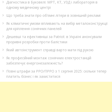
Діагностика в Буковелі: МРТ, КТ, УЗД і лабораторія в
одному медичному центрі
Що треба знати про об’ємні літери в зовнішній рекламі
Як кліматичні умови впливають на вибір металоконструкції
для кріплення сонячних панелей
Дешевші та ефективніші за Patriot: в Україні анонсували
проривні розробки проти балістики
Який автоінструмент справді варто мати під рукою
Як професійний монтаж сонячних електростанцій
забезпечує енергонезалежність?
Повні штрафи за РРО/ПРРО з 1 серпня 2025: скільки тепер
платить бізнес і як захиститися