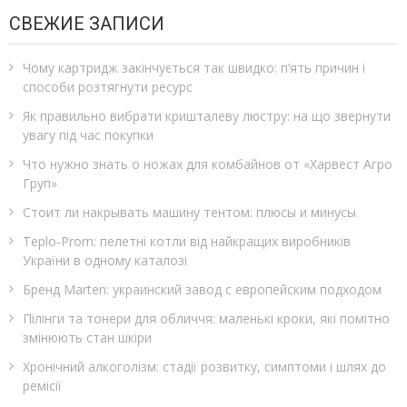
СВЕЖИЕ ЗАПИСИ
Чому картридж закінчується так швидко: п’ять причин і
способи розтягнути ресурс
Як правильно вибрати кришталеву люстру: на що звернути
увагу під час покупки
Что нужно знать о ножах для комбайнов от «Харвест Агро
Груп»
Стоит ли накрывать машину тентом: плюсы и минусы
Teplo‑Prom: пелетні котли від найкращих виробників
України в одному каталозі
Бренд Marten: украинский завод с европейским подходом
Пілінги та тонери для обличчя: маленькі кроки, які помітно
змінюють стан шкіри
Хронічний алкоголізм: стадії розвитку, симптоми і шлях до
ремісії