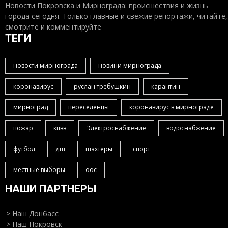
Новости Покровска и Мирнограда: происшествия и жизнь
города сегодня. Только главные и свежие репортажи, читайте,
смотрите и комментируйте
ТЕГИ
новости мирнограда
новини мирнограда
коронавирус
руслан требушкин
карантин
мирноград
переселенцы
коронавирус в мирнограде
пожар
кпвв
Электроснабжение
водоснабжение
футбол
дтп
шахтеры
спорт
местные выборы
оос
НАШИ ПАРТНЕРЫ
> Наш Донбасс
> Наш Покровск