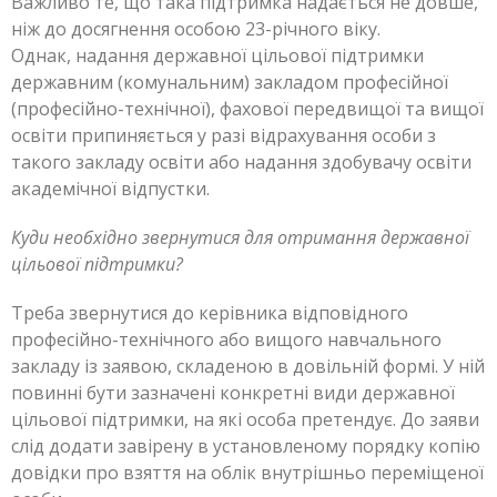
Важливо те, що така підтримка надається не довше,
ніж до досягнення особою 23-річного віку.
Однак, надання державної цільової підтримки
державним (комунальним) закладом професійної
(професійно-технічної), фахової передвищої та вищої
освіти припиняється у разі відрахування особи з
такого закладу освіти або надання здобувачу освіти
академічної відпустки.
Куди необхідно звернутися для отримання державної
цільової підтримки?
Треба звернутися до керівника відповідного
професійно-технічного або вищого навчального
закладу із заявою, складеною в довільній формі. У ній
повинні бути зазначені конкретні види державної
цільової підтримки, на які особа претендує. До заяви
слід додати завірену в установленому порядку копію
довідки про взяття на облік внутрішньо переміщеної