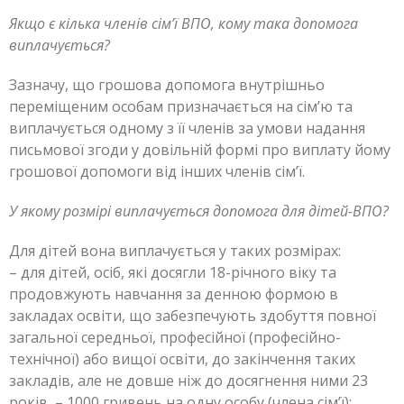
Якщо є кілька членів сім’ї ВПО, кому така допомога
виплачується?
Зазначу, що грошова допомога внутрішньо
переміщеним особам призначається на сім’ю та
виплачується одному з її членів за умови надання
письмової згоди у довільній формі про виплату йому
грошової допомоги від інших членів сім’ї.
У якому розмірі виплачується допомога для дітей-ВПО?
Для дітей вона виплачується у таких розмірах:
– для дітей, осіб, які досягли 18-річного віку та
продовжують навчання за денною формою в
закладах освіти, що забезпечують здобуття повної
загальної середньої, професійної (професійно-
технічної) або вищої освіти, до закінчення таких
закладів, але не довше ніж до досягнення ними 23
років, – 1000 гривень на одну особу (члена сім’ї);