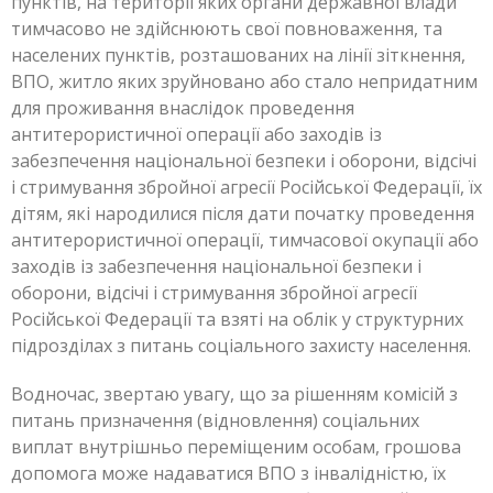
пунктів, на території яких органи державної влади
тимчасово не здійснюють свої повноваження, та
населених пунктів, розташованих на лінії зіткнення,
ВПО, житло яких зруйновано або стало непридатним
для проживання внаслідок проведення
антитерористичної операції або заходів із
забезпечення національної безпеки і оборони, відсічі
і стримування збройної агресії Російської Федерації, їх
дітям, які народилися після дати початку проведення
антитерористичної операції, тимчасової окупації або
заходів із забезпечення національної безпеки і
оборони, відсічі і стримування збройної агресії
Російської Федерації та взяті на облік у структурних
підрозділах з питань соціального захисту населення.
Водночас, звертаю увагу, що за рішенням комісій з
питань призначення (відновлення) соціальних
виплат внутрішньо переміщеним особам, грошова
допомога може надаватися ВПО з інвалідністю, їх