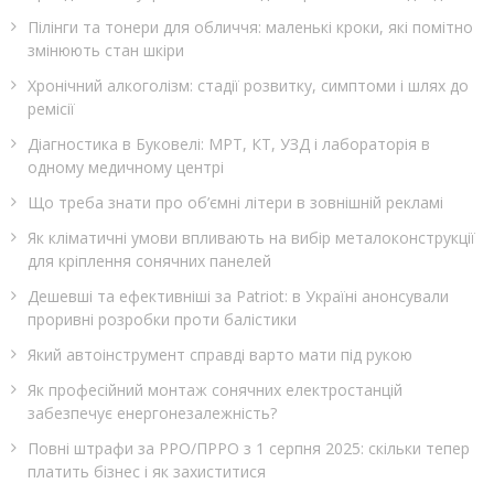
Пілінги та тонери для обличчя: маленькі кроки, які помітно
змінюють стан шкіри
Хронічний алкоголізм: стадії розвитку, симптоми і шлях до
ремісії
Діагностика в Буковелі: МРТ, КТ, УЗД і лабораторія в
одному медичному центрі
Що треба знати про об’ємні літери в зовнішній рекламі
Як кліматичні умови впливають на вибір металоконструкції
для кріплення сонячних панелей
Дешевші та ефективніші за Patriot: в Україні анонсували
проривні розробки проти балістики
Який автоінструмент справді варто мати під рукою
Як професійний монтаж сонячних електростанцій
забезпечує енергонезалежність?
Повні штрафи за РРО/ПРРО з 1 серпня 2025: скільки тепер
платить бізнес і як захиститися