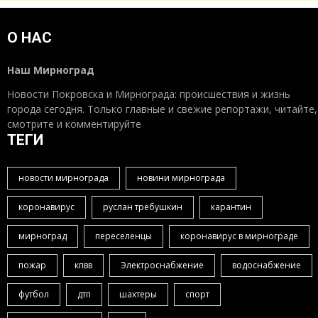
О НАС
Наш Мирноград
Новости Покровска и Мирнограда: происшествия и жизнь
города сегодня. Только главные и свежие репортажи, читайте,
смотрите и комментируйте
ТЕГИ
новости мирнограда
новини мирнограда
коронавирус
руслан требушкин
карантин
мирноград
переселенцы
коронавирус в мирнограде
пожар
кпвв
Электроснабжение
водоснабжение
футбол
дтп
шахтеры
спорт