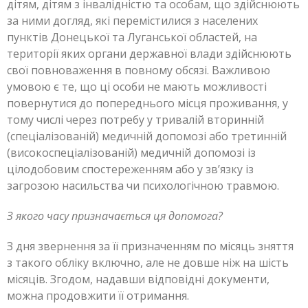
дітям, дітям з інвалідністю та особам, що здійснюють
за ними догляд, які перемістилися з населених
пунктів Донецької та Луганської областей, на
території яких органи державної влади здійснюють
свої повноваження в повному обсязі. Важливою
умовою є те, що ці особи не мають можливості
повернутися до попереднього місця проживання, у
тому числі через потребу у тривалій вторинній
(спеціалізованій) медичній допомозі або третинній
(високоспеціалізованій) медичній допомозі із
цілодобовим спостереженням або у зв’язку із
загрозою насильства чи психологічною травмою.
З якого часу призначається ця допомога?
З дня звернення за її призначенням по місяць зняття
з такого обліку включно, але не довше ніж на шість
місяців. Згодом, надавши відповідні документи,
можна продовжити її отримання.