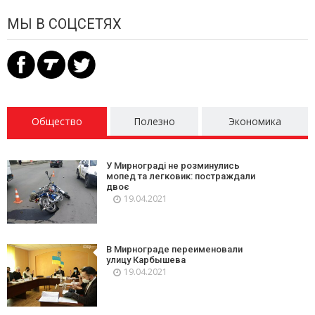
МЫ В СОЦСЕТЯХ
Общество
Полезно
Экономика
У Мирнограді не розминулись
мопед та легковик: постраждали
двоє
19.04.2021
В Мирнограде переименовали
улицу Карбышева
19.04.2021