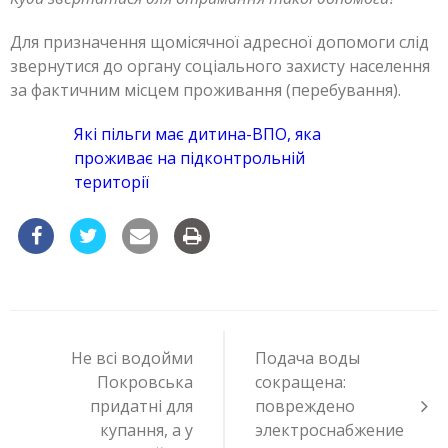
Для призначення щомісячної адресної допомоги слід
звернутися до органу соціального захисту населення
за фактичним місцем проживання (перебування).
Які пільги має дитина-ВПО, яка
проживає на підконтрольній
території
Навигация
по
Не всі водойми
Подача воды
записям
Покровська
сокращена:
придатні для
повреждено
купання, а у
электроснабжение